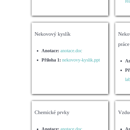
re
Nekovový kyslík
Nekov
práce
Anotace:
anotace.doc
Příloha 1:
nekovovy-kyslik.ppt
An
Př
la
Chemické prvky
Vzduc
Anotace:
anotace.doc
An