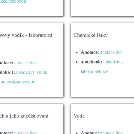
akce.notebook
ový vodík - laboratorní
Chemické látky
Anotace:
anotace.doc
.notebook:
chemicke-
otace:
anotace.doc
latky.notebook
íloha 1:
nekovovy-vodik-
boratorni-prace.doc
h a jeho znečišťování
Voda
otace:
anotace.doc
Anotace:
anotace.doc