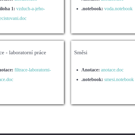
íloha 1:
vzduch-a-jeho-
.notebook:
voda.notebook
ecistovani.doc
ace - laboratorní práce
Směsi
otace:
filtrace-laboratorni-
Anotace:
anotace.doc
ace.doc
.notebook:
smesi.notebook