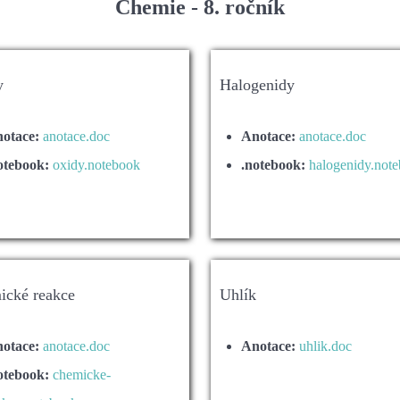
Chemie - 8. ročník
y
Halogenidy
otace:
anotace.doc
Anotace:
anotace.doc
otebook:
oxidy.notebook
.notebook:
halogenidy.not
ické reakce
Uhlík
otace:
anotace.doc
Anotace:
uhlik.doc
otebook:
chemicke-