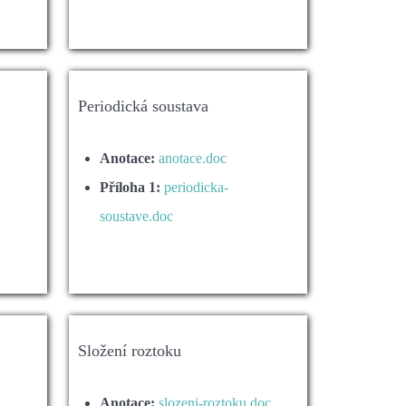
Periodická soustava
Anotace:
anotace.doc
Příloha 1:
periodicka-
soustave.doc
Složení roztoku
Anotace:
slozeni-roztoku.doc