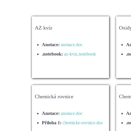
AZ kvíz
Oxid
Anotace:
anotace.doc
An
.notebook:
az-kviz.notebook
.n
Chemická rovnice
Chem
Anotace:
anotace.doc
An
Příloha 1:
chemicke-rovnice.doc
.n