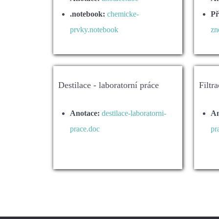
.notebook:
chemicke-
Př
prvky.notebook
zn
Destilace - laboratorní práce
Filtr
Anotace:
destilace-laboratorni-
An
prace.doc
pr