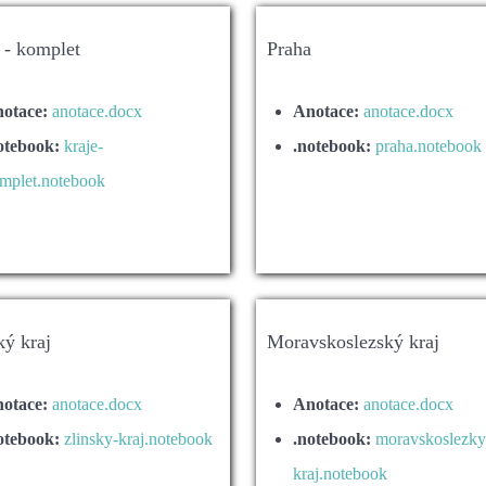
 - komplet
Praha
otace:
anotace.docx
Anotace:
anotace.docx
otebook:
kraje-
.notebook:
praha.notebook
mplet.notebook
ký kraj
Moravskoslezský kraj
otace:
anotace.docx
Anotace:
anotace.docx
otebook:
zlinsky-kraj.notebook
.notebook:
moravskoslezky
kraj.notebook