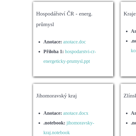
Hospodářství ČR - energ.
Kraje
průmysl
An
.n
Anotace:
anotace.doc
ko
Příloha 1:
hospodarstvi-cr-
energeticky-prumysl.ppt
Jihomoravský kraj
Zlíns
Anotace:
anotace.docx
An
.notebook:
jihomoravsky-
.n
kraj.notebook