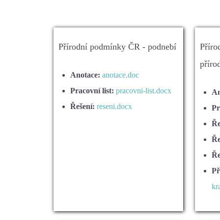
Přírodní podmínky ČR - podnebí
Příro
příro
Anotace:
anotace.doc
Pracovní list:
pracovni-list.docx
An
Řešení:
reseni.docx
Pr
Ře
Ře
Ře
Př
kr