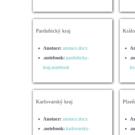
Pardubický kraj
Králo
Anotace:
anotace.docx
An
.notebook:
pardubicky-
.n
kraj.notebook
kr
Karlovarský kraj
Plzeň
Anotace:
anotace.docx
An
.notebook:
karlovarsky-
.n