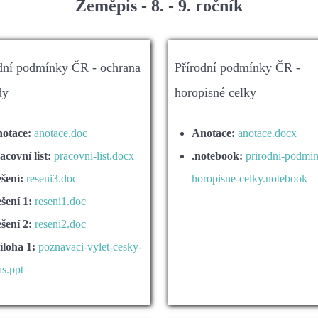
Zeměpis - 8. - 9. ročník
dní podmínky ČR - ochrana
Přírodní podmínky ČR -
dy
horopisné celky
otace:
anotace.doc
Anotace:
anotace.docx
acovní list:
pracovni-list.docx
.notebook:
prirodni-podmin
šení:
reseni3.doc
horopisne-celky.notebook
šení 1:
reseni1.doc
šení 2:
reseni2.doc
íloha 1:
poznavaci-vylet-cesky-
as.ppt