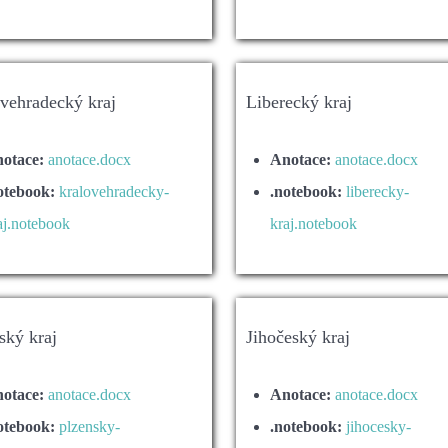
vehradecký kraj
Liberecký kraj
otace:
anotace.docx
Anotace:
anotace.docx
otebook:
kralovehradecky-
.notebook:
liberecky-
aj.notebook
kraj.notebook
ský kraj
Jihočeský kraj
otace:
anotace.docx
Anotace:
anotace.docx
otebook:
plzensky-
.notebook:
jihocesky-